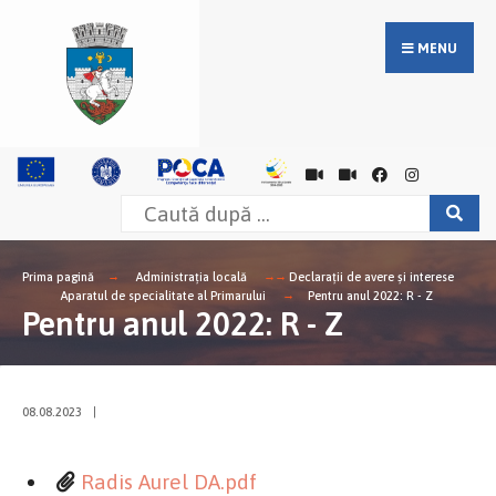
MENU
Prima pagină
Administrația locală
Declarații de avere și interese
Aparatul de specialitate al Primarului
Pentru anul 2022: R - Z
Pentru anul 2022: R - Z
08.08.2023
|
Radis Aurel DA.pdf