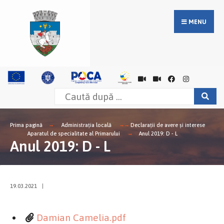
MENU
Prima pagină
Administrația locală
Declarații de avere și interese
Aparatul de specialitate al Primarului
Anul 2019: D - L
Anul 2019: D - L
19.03.2021
|
Damian Camelia.pdf