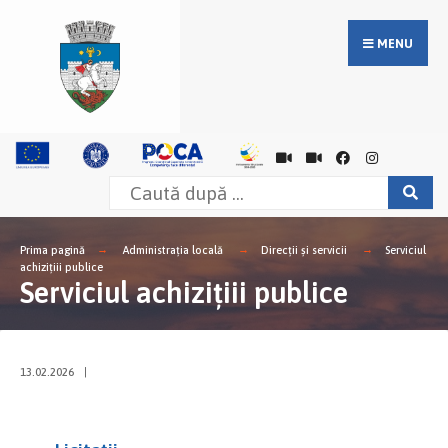
MENU
Prima pagină
Administrația locală
Direcții și servicii
Serviciul
achizițiii publice
Serviciul achizițiii publice
13.02.2026
|