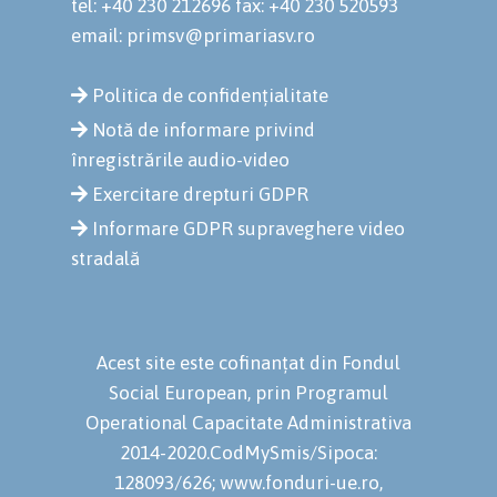
tel: +40 230 212696
fax: +40 230 520593
email: primsv@primariasv.ro
Politica de confidențialitate
Notă de informare privind
înregistrările audio-video
Exercitare drepturi GDPR
Informare GDPR supraveghere video
stradală
Acest site este cofinanțat din Fondul
Social European, prin Programul
Operational Capacitate Administrativa
2014-2020.CodMySmis/Sipoca:
128093/626; www.fonduri-ue.ro,