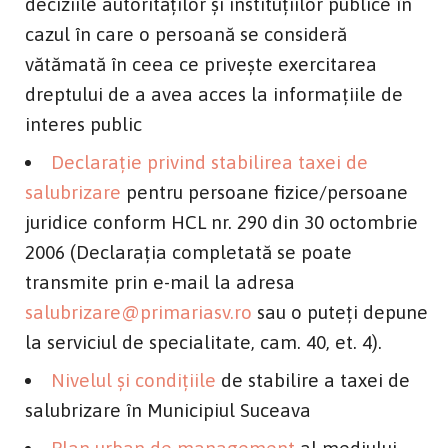
deciziile autorităţilor şi instituţiilor publice în
cazul în care o persoană se consideră
vătămată în ceea ce priveşte exercitarea
dreptului de a avea acces la informaţiile de
interes public
Declaraţie privind stabilirea taxei de
salubrizare
pentru persoane fizice/persoane
juridice conform HCL nr. 290 din 30 octombrie
2006 (Declaraţia completată se poate
transmite prin e-mail la adresa
salubrizare@primariasv.ro
sau o puteţi depune
la serviciul de specialitate, cam. 40, et. 4).
Nivelul şi condiţiile
de stabilire a taxei de
salubrizare în Municipiul Suceava
Plan urban de management
al mediului