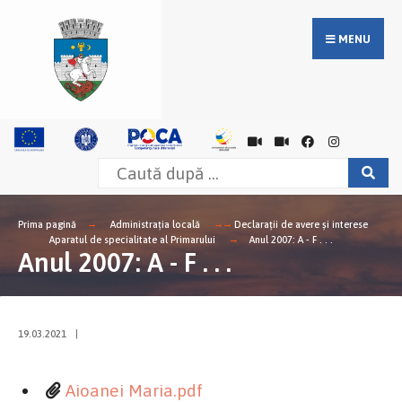
MENU
Prima pagină
Administrația locală
Declarații de avere și interese
Aparatul de specialitate al Primarului
Anul 2007: A - F . . .
Anul 2007: A - F . . .
19.03.2021
|
Aioanei Maria.pdf