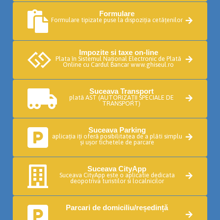
Formulare
Formulare tipizate puse la dispoziția cetățenilor
Impozite si taxe on-line
Plata în Sistemul Naţional Electronic de Plată
Online cu Cardul Bancar www.ghiseul.ro
Suceava Transport
plată AST (AUTORIZAȚII SPECIALE DE
TRANSPORT)
Suceava Parking
aplicația iți oferă posibilitatea de a plăti simplu
și ușor tichetele de parcare
Suceava CityApp
Suceava CityApp este o aplicatie dedicata
deopotriva turistilor si localnicilor
Parcari de domiciliu/reședință