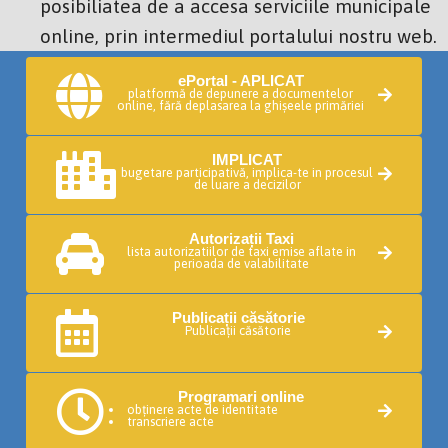
posibiliatea de a accesa serviciile municipale
online, prin intermediul portalului nostru web.
ePortal - APLICAT
platformă de depunere a documentelor
online, fără deplasarea la ghișeele primăriei
IMPLICAT
bugetare participativă, implica-te in procesul
de luare a decizilor
Autorizații Taxi
lista autorizatiilor de taxi emise aflate in
perioada de valabilitate
Publicații căsătorie
Publicații căsătorie
Programari online
obținere acte de identitate
transcriere acte