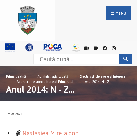
MENU
Prima pagină
Administrația locală
Declarații de avere și interese
Aparatul de specialitate al Primarului
Anul 2014: N - Z...
Anul 2014: N - Z...
19.03.2021
|
Nastasiea Mirela.doc