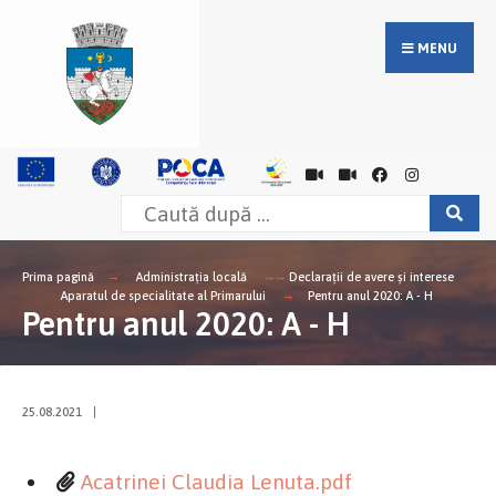
MENU
Prima pagină
Administrația locală
Declarații de avere și interese
Aparatul de specialitate al Primarului
Pentru anul 2020: A - H
Pentru anul 2020: A - H
25.08.2021
|
Acatrinei Claudia Lenuta.pdf