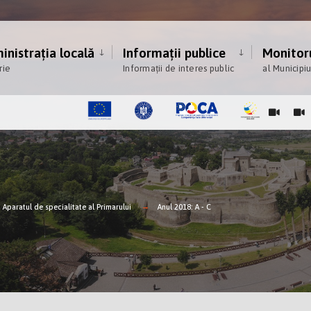
nistrația locală
Informații publice
Monitoru
rie
Informații de interes public
al Municipi
Aparatul de specialitate al Primarului
Anul 2018: A - C