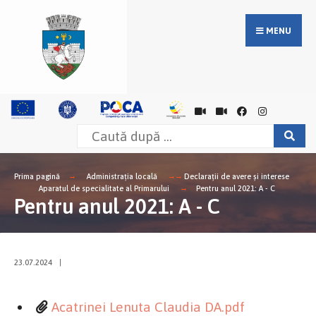
MENU
Prima pagină
Administrația locală
Declarații de avere și interese
Aparatul de specialitate al Primarului
Pentru anul 2021: A - C
Pentru anul 2021: A - C
23.07.2024
|
Acatrinei Lenuta Claudia DA.pdf