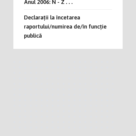
Anul 2006: N - Z . . .
Declarații la încetarea
raportului/numirea de/în funcție
publică