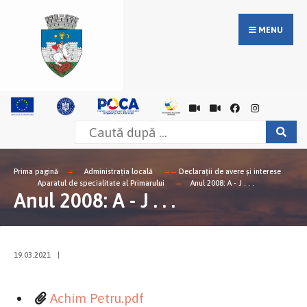
MENU
Prima pagină
Administrația locală
Declarații de avere și interese
Aparatul de specialitate al Primarului
Anul 2008: A - J . . .
Anul 2008: A - J . . .
19.03.2021
|
Achim Petru.pdf