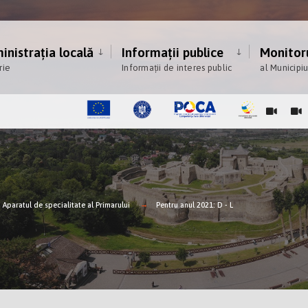
nistrația locală
Informații publice
Monitoru
rie
Informații de interes public
al Municipi
Aparatul de specialitate al Primarului
Pentru anul 2021: D - L