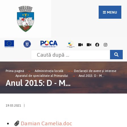
MENU
Prima pagină
Administrația locală
Declarații de avere și interese
Aparatul de specialitate al Primarului
Anul 2015: D - M...
Anul 2015: D - M...
19.03.2021
|
Damian Camelia.doc