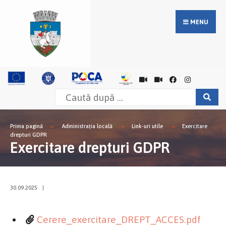
MENU
Prima pagină
Administrația locală
Link-uri utile
Exercitare
drepturi GDPR
Exercitare drepturi GDPR
30.09.2025
|
Cerere_exercitare_DREPT_ACCES.pdf