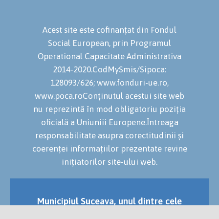
Acest site este cofinanțat din Fondul
Social European, prin Programul
Operational Capacitate Administrativa
2014-2020.CodMySmis/Sipoca:
128093/626; www.fonduri-ue.ro,
www.poca.roConținutul acestui site web
nu reprezintă în mod obligatoriu poziția
oficială a Uniuniii Europene.Întreaga
responsabilitate asupra corectitudinii și
coerenței informațiilor prezentate revine
inițiatorilor site-ului web.
Municipiul Suceava, unul dintre cele
mai vechi și importante orașe ale