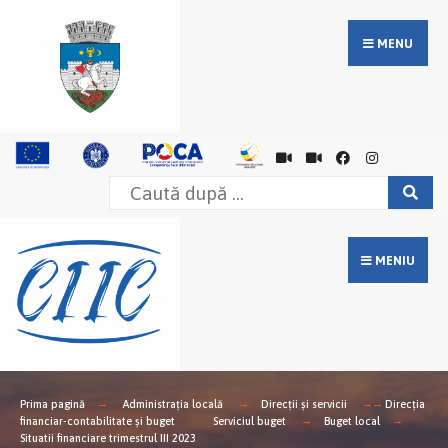
MENU
MENIU
Prima pagină
Administrația locală
Direcții și servicii
Direcţia
financiar-contabilitate şi buget
Serviciul buget
Buget local
Situatii financiare trimestrul III 2023