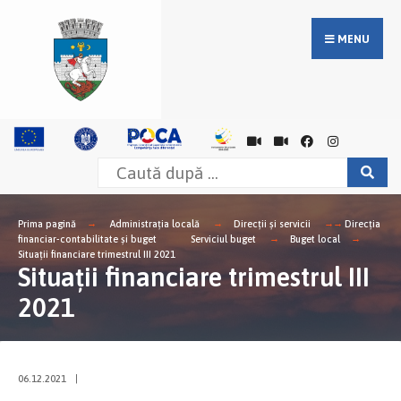
MENU
Prima pagină
Administrația locală
Direcții și servicii
Direcţia
financiar-contabilitate şi buget
Serviciul buget
Buget local
Situații financiare trimestrul III 2021
Situații financiare trimestrul III
2021
06.12.2021
|