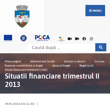
MENU
Prima pagină
Administrația locală
Direcții și servicii
Direcţia
financiar-contabilitate şi buget
Serviciul buget
Buget local
Situatii financiare trimestrul II 2013
Situatii financiare trimestrul II
2013
09.05.2018 14:56:12 ZE2
|