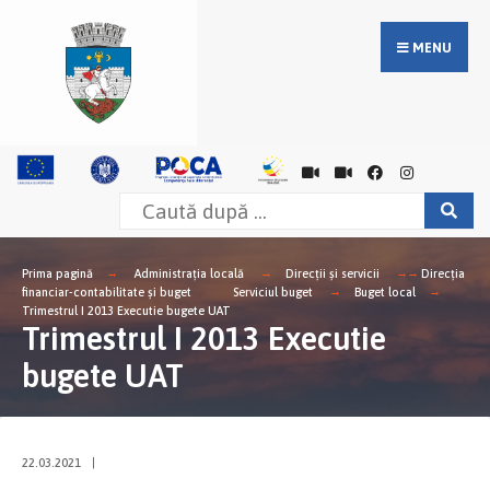
MENU
Prima pagină
Administrația locală
Direcții și servicii
Direcţia
financiar-contabilitate şi buget
Serviciul buget
Buget local
Trimestrul I 2013 Executie bugete UAT
Trimestrul I 2013 Executie
bugete UAT
22.03.2021
|