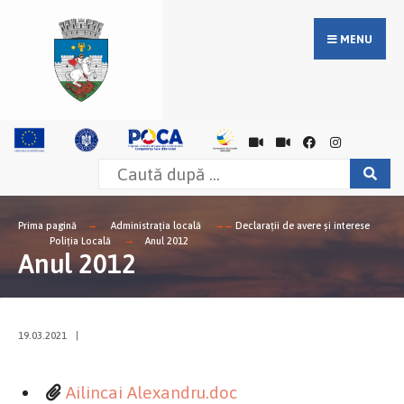
MENU
Prima pagină
Administrația locală
Declarații de avere și interese
Poliția Locală
Anul 2012
Anul 2012
19.03.2021
|
Ailincai Alexandru.doc