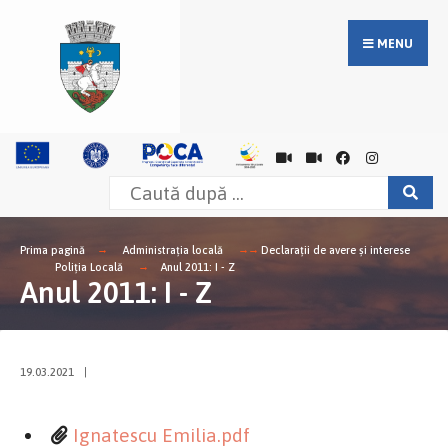
MENU
Prima pagină
Administrația locală
Declarații de avere și interese
Poliția Locală
Anul 2011: I - Z
Anul 2011: I - Z
19.03.2021
|
Ignatescu Emilia.pdf