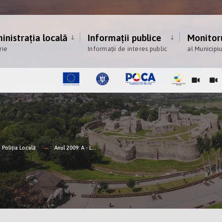
nistrația locală
Informații publice
Monitoru
rie
Informații de interes public
al Municipi
Poliția Locală
Anul 2009: A - L...