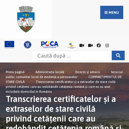
MENU
Prima pagină
Administrația locală
Direcții și servicii
Serviciul
public comunitar local de evidență a persoanelor
COMPARTIMENTUL DE
STARE CIVILĂ
Transcrierea certificatelor şi a extraselor de stare civilă
privind cetăţenii care au redobândit cetăţenia română şi care nu au avut
niciodată domiciliul în România
Transcrierea certificatelor şi a
extraselor de stare civilă
privind cetăţenii care au
redobândit cetăţenia română şi