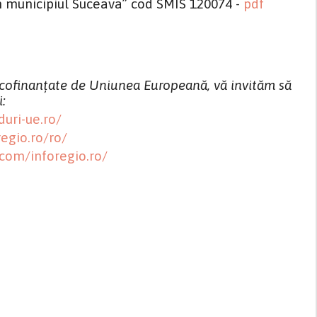
din municipiul Suceava” cod SMIS 120074 -
pdf
 cofinanțate de Uniunea Europeană, vă invităm să
i:
uri-ue.ro/
egio.ro/ro/
.com/inforegio.ro/