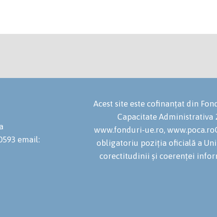
Acest site este cofinanțat din F
Capacitate Administrativa
a
www.fonduri-ue.ro, www.poca.roC
20593
email:
obligatoriu poziția oficială a U
corectitudinii și coerenței infor