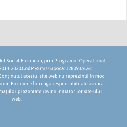
ondul Social European, prin Programul Operational
 2014-2020.CodMySmis/Sipoca: 128093/626;
onținutul acestui site web nu reprezintă în mod
niuniii Europene.Întreaga responsabilitate asupra
mațiilor prezentate revine inițiatorilor site-ului
web.