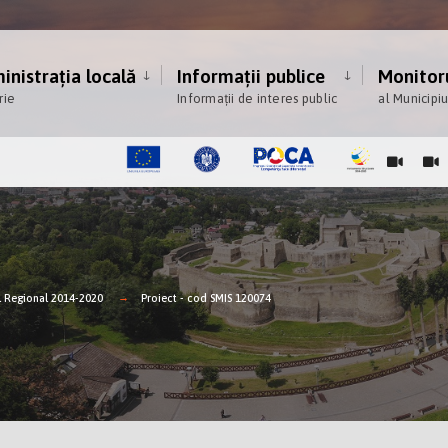
nistrația locală
Informații publice
Monitoru
rie
Informații de interes public
al Municipi
 Regional 2014-2020
Proiect - cod SMIS 120074