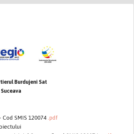
rtierul Burdujeni Sat
l Suceava
 - Cod SMIS 120074
.pdf
oiectului