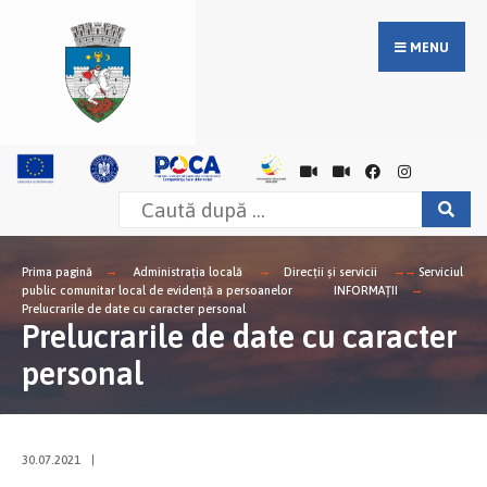
MENU
Prima pagină
Administrația locală
Direcții și servicii
Serviciul
public comunitar local de evidență a persoanelor
INFORMAȚII
Prelucrarile de date cu caracter personal
Prelucrarile de date cu caracter
personal
30.07.2021
|