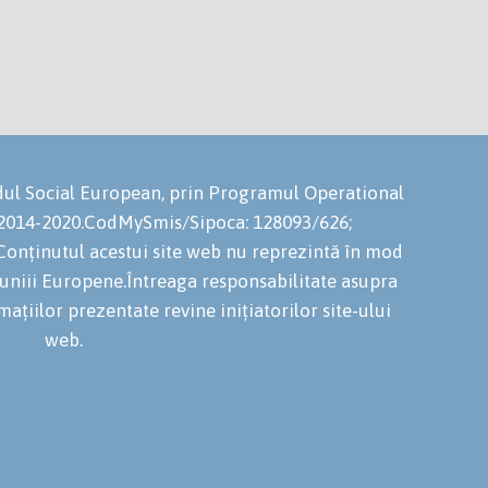
ondul Social European, prin Programul Operational
 2014-2020.CodMySmis/Sipoca: 128093/626;
onținutul acestui site web nu reprezintă în mod
niuniii Europene.Întreaga responsabilitate asupra
mațiilor prezentate revine inițiatorilor site-ului
web.