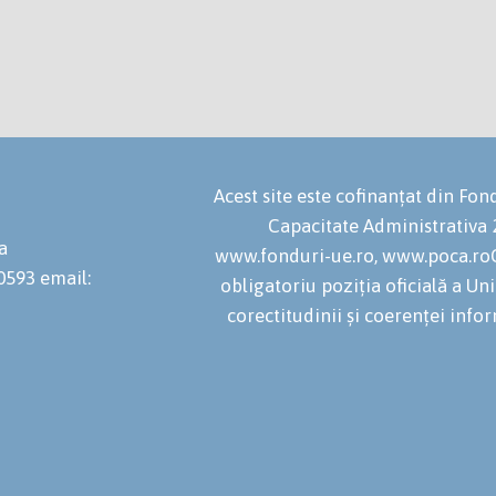
Acest site este cofinanțat din F
Capacitate Administrativa
a
www.fonduri-ue.ro, www.poca.roC
20593
email:
obligatoriu poziția oficială a U
corectitudinii și coerenței infor