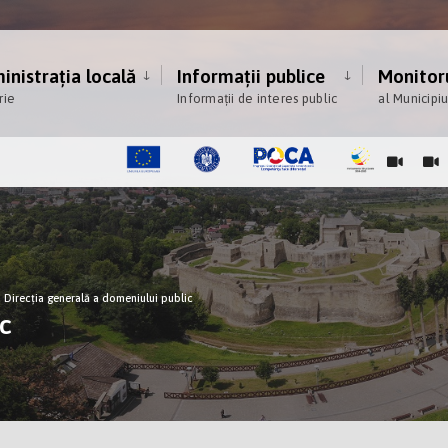
nistrația locală
Informații publice
Monitoru
rie
Informații de interes public
al Municipi
Direcția generală a domeniului public
ic