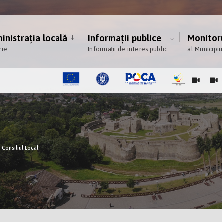
nistrația locală
Informații publice
Monitoru
rie
Informații de interes public
al Municipi
Consiliul Local