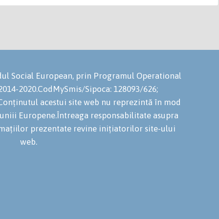
ondul Social European, prin Programul Operational
 2014-2020.CodMySmis/Sipoca: 128093/626;
onținutul acestui site web nu reprezintă în mod
niuniii Europene.Întreaga responsabilitate asupra
mațiilor prezentate revine inițiatorilor site-ului
web.