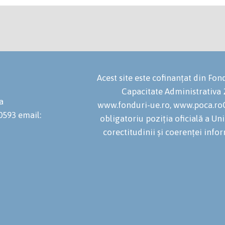
Acest site este cofinanțat din F
Capacitate Administrativa
a
www.fonduri-ue.ro, www.poca.roC
20593
email:
obligatoriu poziția oficială a U
corectitudinii și coerenței infor