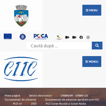
MENU
MENIU
Prima pagină
Servicii electronice
URBANISM - URBAN GIS
Documentații de urbanism
Documentații de urbanism aprobate prin HCL
PUZ-uri
2025
PUZ Goian Nicolai și Goian Nadia