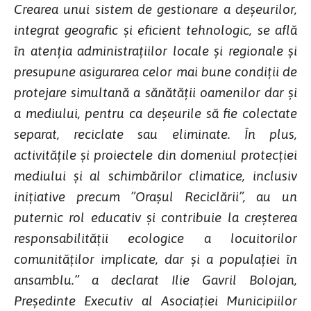
Crearea unui sistem de gestionare a deşeurilor,
integrat geografic şi eficient tehnologic, se află
în atenţia administraţiilor locale şi regionale şi
presupune asigurarea celor mai bune condiţii de
protejare simultană a sănătăţii oamenilor dar şi
a mediului, pentru ca deşeurile să fie colectate
separat, reciclate sau eliminate. În plus,
activităţile şi proiectele din domeniul protecţiei
mediului şi al schimbărilor climatice, inclusiv
iniţiative precum ”Oraşul Reciclării”, au un
puternic rol educativ şi contribuie la creşterea
responsabilităţii ecologice a locuitorilor
comunităţilor implicate, dar şi a populaţiei în
ansamblu.” a declarat Ilie Gavril Bolojan,
Preşedinte Executiv al Asociaţiei Municipiilor