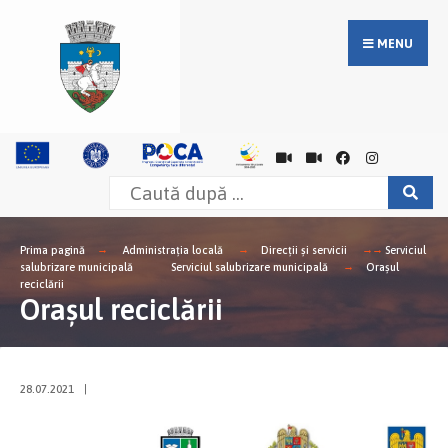
MENU
Prima pagină
Administrația locală
Direcții și servicii
Serviciul
salubrizare municipală
Serviciul salubrizare municipală
Orașul
reciclării
Orașul reciclării
28.07.2021
|