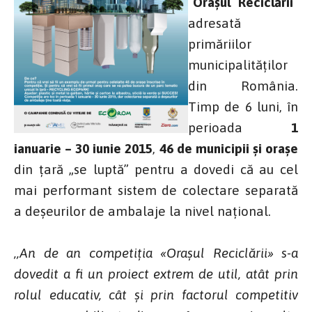
”
Orașul Reciclării
”
adresată
primăriilor
municipalităților
din România.
Timp de 6 luni, în
perioada
1
ianuarie – 30 iunie 2015
,
46 de municipii și orașe
din țară „se luptă” pentru a dovedi că au cel
mai performant sistem de colectare separată
a deșeurilor de ambalaje la nivel național.
,,An de an competiția «Orașul Reciclării» s-a
dovedit a fi un proiect extrem de util, atât prin
rolul educativ, cât și prin factorul competitiv