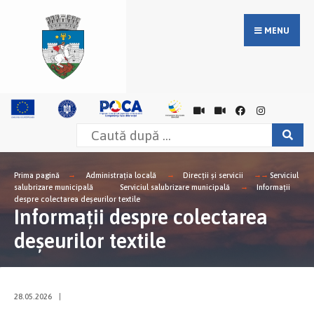
MENU
Prima pagină
Administrația locală
Direcții și servicii
Serviciul
salubrizare municipală
Serviciul salubrizare municipală
Informații
despre colectarea deșeurilor textile
Informații despre colectarea
deșeurilor textile
28.05.2026
|