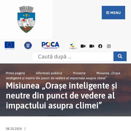
MENU
Prima pagină
Informații publice
Proiecte
Misiunea „Orașe
inteligente și neutre din punct de vedere al impactului asupra climei”
Misiunea „Orașe inteligente și
neutre din punct de vedere al
impactului asupra climei”
08.10.2024
|