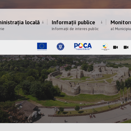
nistrația locală
Informații publice
Monitoru
rie
Informații de interes public
al Municipi