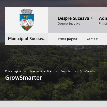
Despre Suceava
Admi
Despre Suceava
Primă
Municipiul Suceava
Prima pagină
Contact
Prima pagină
Informații publice
Proiecte
GrowSmarter
GrowSmarter