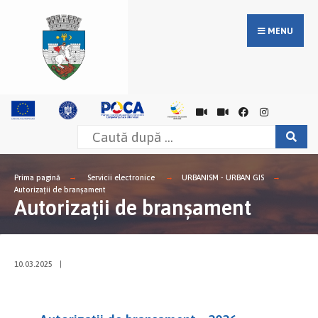
MENU
Prima pagină
Servicii electronice
URBANISM - URBAN GIS
Autorizații de branșament
Autorizații de branșament
10.03.2025
|