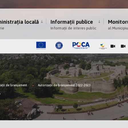
nistrația locală
Informații publice
Monitoru
rie
Informații de interes public
al Municipi
zații de branșament
Autorizații de branșament 2022-2023
3