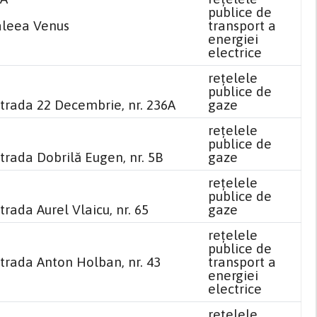
publice de
aleea Venus
transport a
energiei
electrice
reţelele
publice de
strada 22 Decembrie, nr. 236A
gaze
reţelele
publice de
trada Dobrilă Eugen, nr. 5B
gaze
reţelele
publice de
trada Aurel Vlaicu, nr. 65
gaze
reţelele
publice de
strada Anton Holban, nr. 43
transport a
energiei
electrice
reţelele