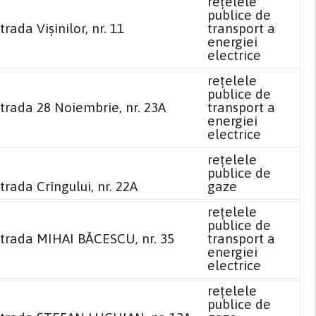
reţelele
publice de
rada Vișinilor, nr. 11
transport a
energiei
electrice
reţelele
publice de
strada 28 Noiembrie, nr. 23A
transport a
energiei
electrice
reţelele
publice de
trada Crîngului, nr. 22A
gaze
reţelele
publice de
strada MIHAI BĂCESCU, nr. 35
transport a
energiei
electrice
reţelele
publice de