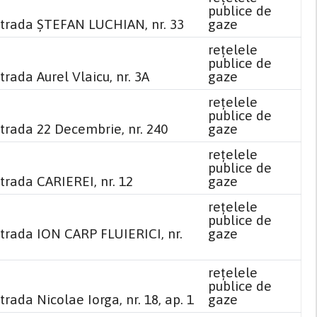
publice de
strada ȘTEFAN LUCHIAN, nr. 33
gaze
reţelele
publice de
trada Aurel Vlaicu, nr. 3A
gaze
reţelele
publice de
strada 22 Decembrie, nr. 240
gaze
reţelele
publice de
trada CARIEREI, nr. 12
gaze
reţelele
publice de
strada ION CARP FLUIERICI, nr.
gaze
reţelele
publice de
trada Nicolae Iorga, nr. 18, ap. 1
gaze