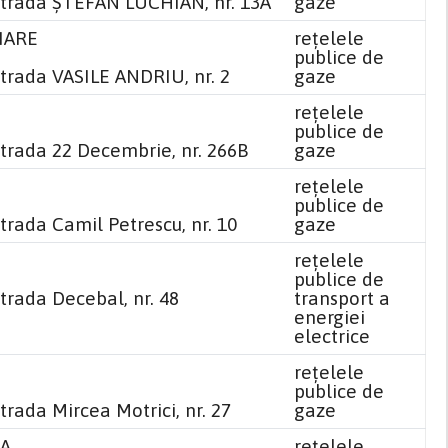
strada ȘTEFAN LUCHIAN, nr. 13A
gaze
IARE
reţelele
publice de
strada VASILE ANDRIU, nr. 2
gaze
reţelele
publice de
strada 22 Decembrie, nr. 266B
gaze
reţelele
publice de
trada Camil Petrescu, nr. 10
gaze
reţelele
publice de
trada Decebal, nr. 48
transport a
energiei
electrice
reţelele
publice de
trada Mircea Motrici, nr. 27
gaze
NA
reţelele