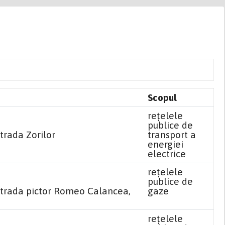
Scopul
reţelele
publice de
trada Zorilor
transport a
energiei
electrice
reţelele
publice de
strada pictor Romeo Calancea,
gaze
reţelele