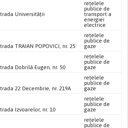
reţelele
publice de
trada Universității
transport a
energiei
electrice
reţelele
publice de
strada TRAIAN POPOVICI, nr. 25
gaze
reţelele
publice de
trada Dobrilă Eugen, nr. 50
gaze
reţelele
publice de
strada 22 Decembrie, nr. 219A
gaze
reţelele
publice de
trada Izvoarelor, nr. 10
gaze
reţelele
publice de