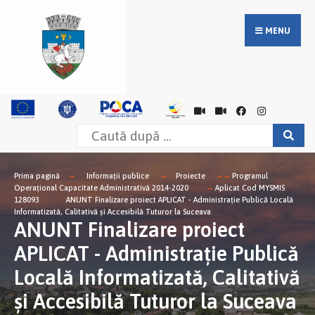
MENU
Prima pagină
Informații publice
Proiecte
Programul
Operațional Capacitate Administrativă 2014-2020
Aplicat Cod MYSMIS
128093
ANUNT Finalizare proiect APLICAT - Administrație Publică Locală
Informatizată, Calitativă și Accesibilă Tuturor la Suceava
ANUNT Finalizare proiect
APLICAT - Administrație Publică
Locală Informatizată, Calitativă
și Accesibilă Tuturor la Suceava