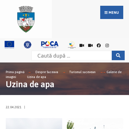
MENU
Prima pagină
Despre Suceava
Turismul sucevean
Galerie de
imagini
Uzina de apa
Uzina de apa
22.04.2021
|