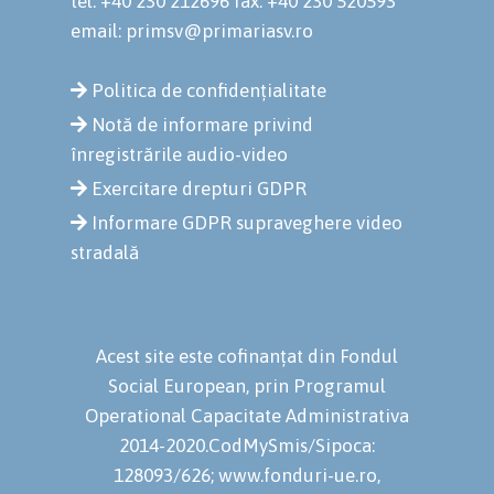
tel: +40 230 212696
fax: +40 230 520593
email: primsv@primariasv.ro
Politica de confidențialitate
Notă de informare privind
înregistrările audio-video
Exercitare drepturi GDPR
Informare GDPR supraveghere video
stradală
Acest site este cofinanțat din Fondul
Social European, prin Programul
Operational Capacitate Administrativa
2014-2020.CodMySmis/Sipoca:
128093/626; www.fonduri-ue.ro,