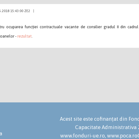
5.2018 15:43:00 ZE2
|
ru ocuparea funcției contractuale vacante de consilier gradul II din cadru
soanelor -
rezultat
.
Acest site este cofinanțat din F
Capacitate Administrativa
a
www.fonduri-ue.ro, www.poca.roC