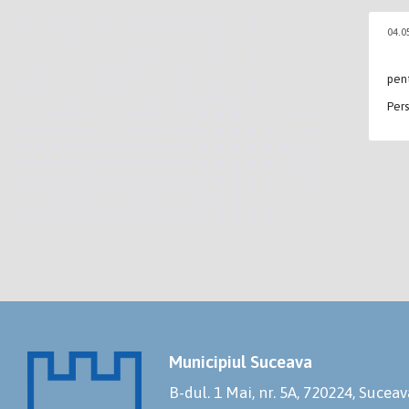
04.0
pent
Per
Municipiul Suceava
B-dul. 1 Mai, nr. 5A, 720224, Suceav