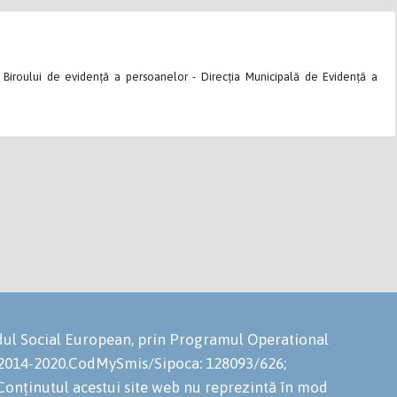
l Biroului de evidență a persoanelor - Direcția Municipală de Evidență a
ondul Social European, prin Programul Operational
 2014-2020.CodMySmis/Sipoca: 128093/626;
onținutul acestui site web nu reprezintă în mod