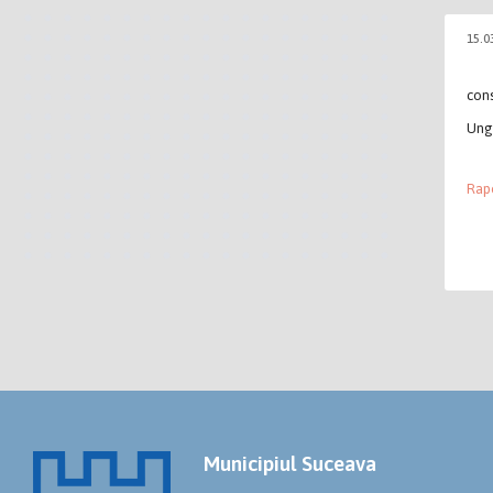
15.0
cons
Ung
Rapo
Municipiul Suceava