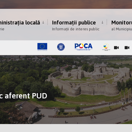
nistrația locală
Informații publice
Monitoru
rie
Informații de interes public
al Municipi
ic aferent PUD