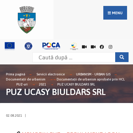
MENU
Prima pagină
Servicii electronice
URBANISM - URBAN GIS
Documentații de urbanism
Documentații de urbanism aprobate prin HCL
PUZ-uri
2021
PUZ UCASY BIULDARS SRL
PUZ UCASY BIULDARS SRL
02.08.2021
|