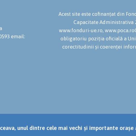
Acest site este cofinanțat din F
Capacitate Administrativa
a
www.fonduri-ue.ro, www.poca.roC
20593
email:
obligatoriu poziția oficială a U
corectitudinii și coerenței infor
ceava, unul dintre cele mai vechi și importante orașe