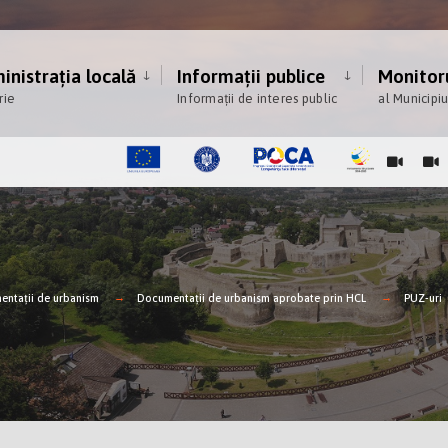
nistrația locală
Informații publice
Monitoru
rie
Informații de interes public
al Municipi
ntații de urbanism
Documentații de urbanism aprobate prin HCL
PUZ-uri