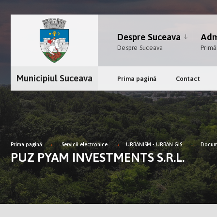
Despre Suceava
Admi
Despre Suceava
Primă
Municipiul Suceava
Prima pagină
Contact
Prima pagină
Servicii electronice
URBANISM - URBAN GIS
Docume
PUZ PYAM INVESTMENTS S.R.L.