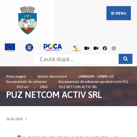
MENU
Prima pagină
Servicii electronice
URBANISM - URBAN GIS
Documentații de urbanism
Documentații de urbanism aprobate prin HCL
PUZ-uri
2024
PUZ NETCOM ACTIV SRL
PUZ NETCOM ACTIV SRL
26.02.2024
|