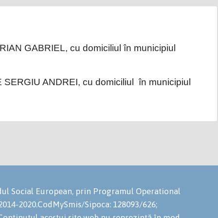
RIAN GABRIEL, cu domiciliul în municipiul
E SERGIU ANDREI, cu domiciliul în municipiul
ondul Social European, prin Programul Operational
 2014-2020.CodMySmis/Sipoca: 128093/626;
onținutul acestui site web nu reprezintă în mod