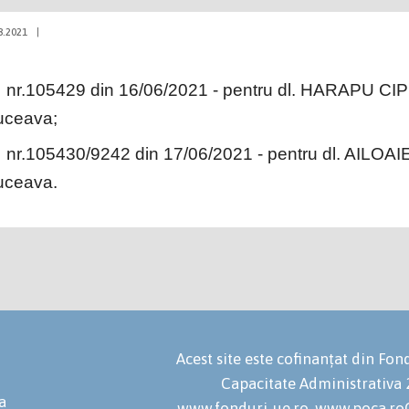
8.2021
|
nr.105429 din 16/06/2021 - pentru dl. HARAPU CIP
uceava;
nr.105430/9242 din 17/06/2021 - pentru dl. AILOAI
uceava.
Acest site este cofinanțat din F
Capacitate Administrativa
a
www.fonduri-ue.ro, www.poca.roC