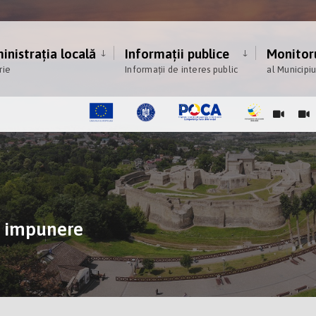
nistrația locală
Informații publice
Monitoru
rie
Informații de interes public
al Municipi
e impunere