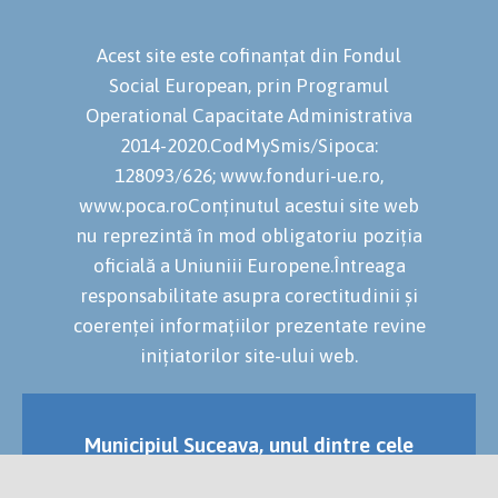
Acest site este cofinanțat din Fondul
Social European, prin Programul
Operational Capacitate Administrativa
2014-2020.CodMySmis/Sipoca:
128093/626; www.fonduri-ue.ro,
www.poca.roConținutul acestui site web
nu reprezintă în mod obligatoriu poziția
oficială a Uniuniii Europene.Întreaga
responsabilitate asupra corectitudinii și
coerenței informațiilor prezentate revine
inițiatorilor site-ului web.
Municipiul Suceava, unul dintre cele
mai vechi și importante orașe ale
României.