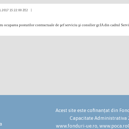
1.2017 15:22:00 ZE2
|
ru ocuparea posturilor contractuale de şef serviciu şi consilier gr.IA din cadrul Servi
Acest site este cofinanțat din F
Capacitate Administrativa
a
www.fonduri-ue.ro, www.poca.roC