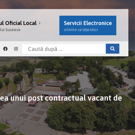
l Oficial Local
Servicii Electronice
ului Suceava
oferite cetățenilor
rea unui post contractual vacant de