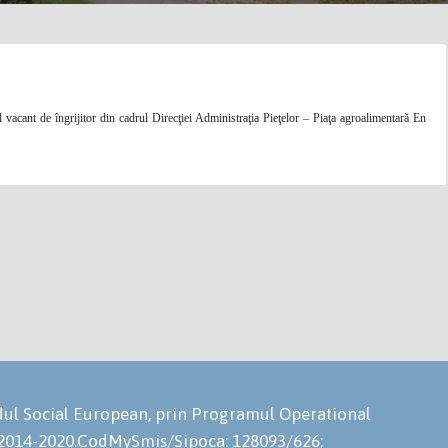
al vacant de
îngrijitor
din cadrul Direcţiei Administraţia Pieţelor – Piaţa agroalimentară En
ondul Social European, prin Programul Operational
 2014-2020.CodMySmis/Sipoca: 128093/626;