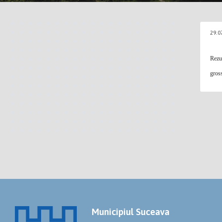
29.0
Rezul
gros
Municipiul Suceava