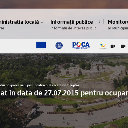
nistrația locală
Informații publice
Monitoru
rie
Informații de interes public
al Municipi
ntru ocuparea unui post contractual vacant de îngrijitor
zat în data de 27.07.2015 pentru ocupa