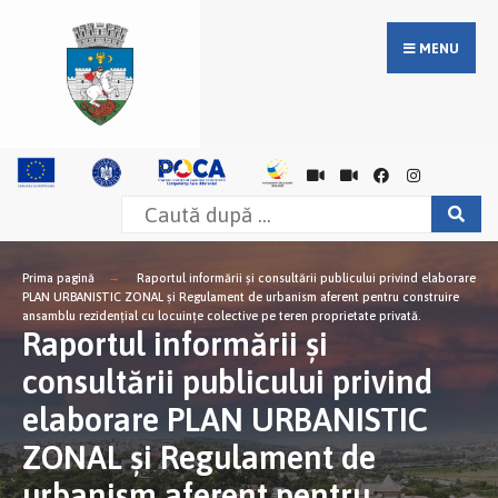
MENU
Prima pagină
Raportul informării și consultării publicului privind elaborare
PLAN URBANISTIC ZONAL şi Regulament de urbanism aferent pentru construire
ansamblu rezidențial cu locuințe colective pe teren proprietate privată.
Raportul informării și
consultării publicului privind
elaborare PLAN URBANISTIC
ZONAL şi Regulament de
urbanism aferent pentru