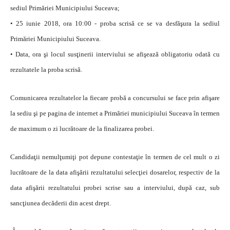
sediul Primăriei Municipiului Suceava;
• 25 iunie 2018, ora 10:00 - proba scrisă ce se va desfăşura la sediul
Primăriei Municipiului Suceava.
• Data, ora şi locul susţinerii interviului se afişează obligatoriu odată cu
rezultatele la proba scrisă.
Comunicarea rezultatelor la fiecare probă a concursului se face prin afişare
la sediu şi pe pagina de internet a Primăriei municipiului Suceava în termen
de maximum o zi lucrătoare de la finalizarea probei.
Candidaţii nemulţumiţi pot depune contestaţie în termen de cel mult o zi
lucrătoare de la data afişării rezultatului selecţiei dosarelor, respectiv de la
data afişării rezultatului probei scrise sau a interviului, după caz, sub
sancţiunea decăderii din acest drept.