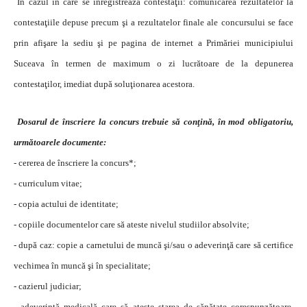
În cazul în care se înregistrează contestaţii: comunicarea rezultatelor la
contestaţiile depuse precum şi a rezultatelor finale ale concursului se face
prin afişare la sediu şi pe pagina de internet a Primăriei municipiului
Suceava în termen de maximum o zi lucrătoare de la depunerea
contestaţilor, imediat după soluţionarea acestora.
Dosarul de înscriere la concurs trebuie să conţină, în mod obligatoriu,
următoarele documente:
- cererea de înscriere la concurs*;
- curriculum vitae;
- copia actului de identitate;
- copiile documentelor care să ateste nivelul studiilor absolvite;
- după caz: copie a carnetului de muncă şi/sau o adeverinţă care să certifice
vechimea în muncă şi în specialitate;
- cazierul judiciar;
- adeverinţă medicală care să ateste starea de sănătate corespunzătoare,