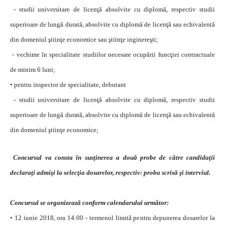
- studii universitare de licenţă absolvite cu diplomă, respectiv studii
superioare de lungă durată, absolvite cu diplomă de licenţă sau echivalentă
din domeniul ştiinţe economice sau ştiinţe inginereşti;
- vechime în specialitate studiilor necesare ocupării funcţiei contractuale
de minim 6 luni;
• pentru inspector de specialitate, debutant
- studii universitare de licenţă absolvite cu diplomă, respectiv studii
superioare de lungă durată, absolvite cu diplomă de licenţă sau echivalentă
din domeniul ştiinţe economice;
Concursul va consta în susţinerea a două probe de către candidaţii
declaraţi admişi la selecţia dosarelor, respectiv: proba scrisă şi interviul.
Concursul se organizează conform calendarului următor:
• 12 iunie 2018, ora 14:00 - termenul limită pentru depunerea dosarelor la