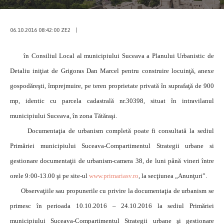
06.10.2016 08:42:00 ZE2
|
în Consiliul Local al municipiului Suceava a Planului Urbanistic de
Detaliu iniţiat de Grigoras Dan Marcel pentru construire locuinţă, anexe
gospodăreşti, împrejmuire, pe teren proprietate privată în suprafaţă de 900
mp, identic cu parcela cadastrală nr.30398, situat în intravilanul
municipiului Suceava, în zona Tătăraşi.
Documentaţia de urbanism completă poate fi consultată la sediul
Primăriei municipiului Suceava-Compartimentul Strategii urbane si
gestionare documentaţii de urbanism-camera 38, de luni până vineri între
orele 9:00-13.00 şi pe site-ul
www.primariasv.ro
, la secţiunea „Anunţuri”.
Observaţiile sau propunerile cu privire la documentaţia de urbanism se
primesc în perioada 10.10.2016 – 24.10.2016 la sediul Primăriei
municipiului Suceava-Compartimentul Strategii urbane şi gestionare