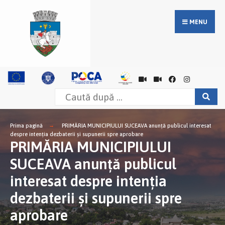
MENU
Prima pagină
PRIMĂRIA MUNICIPIULUI SUCEAVA anunţă publicul interesat
despre intenţia dezbaterii şi supunerii spre aprobare
PRIMĂRIA MUNICIPIULUI
SUCEAVA anunţă publicul
interesat despre intenţia
dezbaterii şi supunerii spre
aprobare