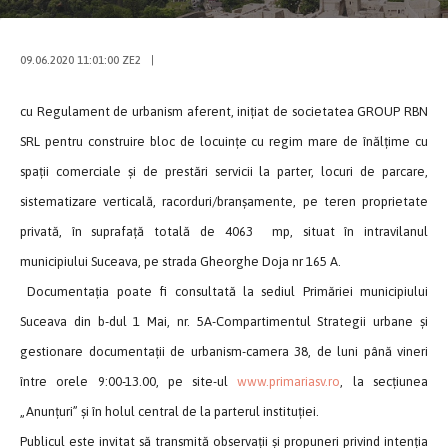
09.06.2020 11:01:00 ZE2
|
cu Regulament de urbanism aferent, inițiat de societatea GROUP RBN
SRL pentru construire bloc de locuințe cu regim mare de înălțime cu
spații comerciale și de prestări servicii la parter, locuri de parcare,
sistematizare verticală, racorduri/branșamente, pe teren proprietate
privată, în suprafață totală de 4063 mp, situat în intravilanul
municipiului Suceava, pe strada Gheorghe Doja nr 165 A.
Documentaţia poate fi consultată la sediul Primăriei municipiului
Suceava din b-dul 1 Mai, nr. 5A-Compartimentul Strategii urbane și
gestionare documentaţii de urbanism-camera 38, de luni până vineri
între orele 9:00-13.00, pe site-ul
www.primariasv.ro
, la secţiunea
„Anunţuri” și în holul central de la parterul instituției.
Publicul este invitat să transmită observații și propuneri privind intenția