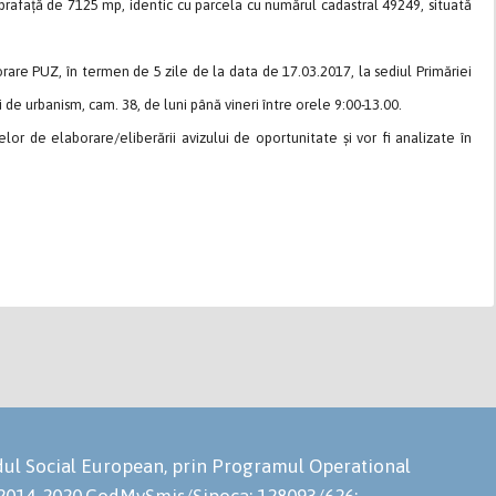
prafață de 7125 mp, identic cu parcela cu numărul cadastral 49249, situată
orare PUZ, în termen de 5 zile de la data de 17.03.2017, la sediul Primăriei
i de urbanism, cam. 38, de luni până vineri între orele 9:00-13.00.
lor de elaborare/eliberării avizului de oportunitate și vor fi analizate în
ondul Social European, prin Programul Operational