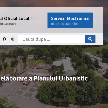
l Oficial Local
Servicii Electronice
ului Suceava
oferite cetățenilor
 elaborare a Planului Urbanistic