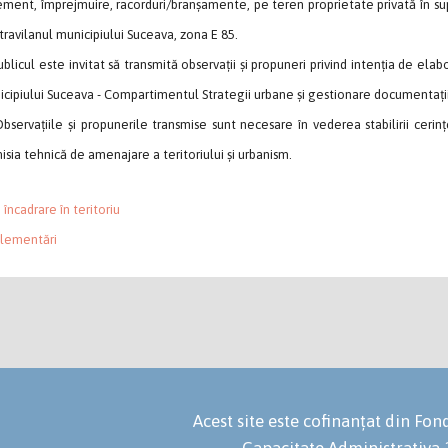
ment, împrejmuire, racorduri/branșamente, pe teren proprietate privată în su
ntravilanul municipiului Suceava, zona E 85.
icul este invitat să transmită observații și propuneri privind intenția de elab
cipiului Suceava - Compartimentul Strategii urbane și gestionare documentați
rvațiile și propunerile transmise sunt necesare în vederea stabilirii cerințe
sia tehnică de amenajare a teritoriului și urbanism.
 încadrare în teritoriu
lementări
Acest site este cofinanțat din F