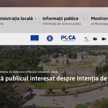
nistrația locală
Informații publice
Monitoru
rie
Informații de interes public
al Municipi
ntenţia de elaborare a Planului Urbanistic Zonal
 publicul interesat despre intenţia de