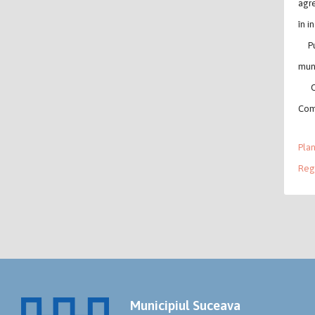
agre
în i
Publ
muni
Obse
Comi
Plan
Reg
Municipiul Suceava